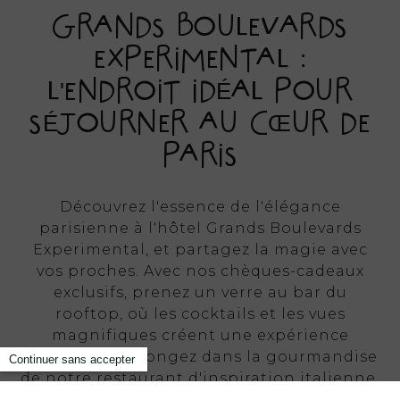
GRANDS BOULEVARDS
EXPERIMENTAL :
L'ENDROIT IDÉAL POUR
SÉJOURNER AU CŒUR DE
PARIS
Découvrez l'essence de l'élégance
parisienne à l'hôtel Grands Boulevards
Experimental, et partagez la magie avec
vos proches. Avec nos chèques-cadeaux
exclusifs, prenez un verre au bar du
rooftop, où les cocktails et les vues
magnifiques créent une expérience
inoubliable. Plongez dans la gourmandise
de notre restaurant d'inspiration italienne,
laissez-vous tenter par notre brunch du